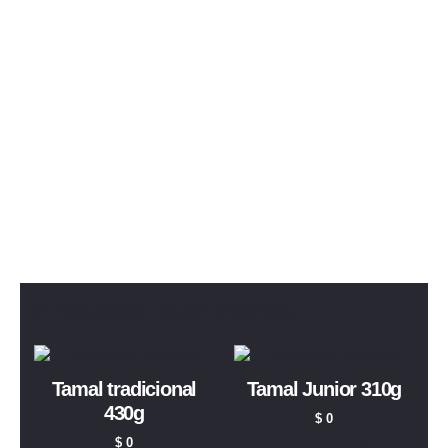
Productos relacionados
Tamal tradicional
Tamal Junior 310g
430g
$
0
Ingredientes
$
0