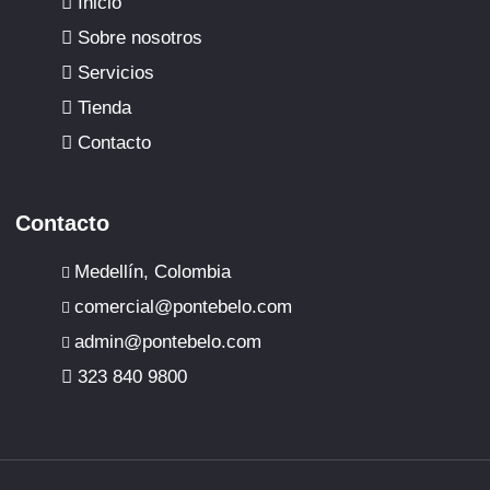
Inicio
t
e
t
Sobre nosotros
Servicios
a
b
o
Tienda
g
o
k
Contacto
r
o
Contacto
a
k
Medellín, Colombia
m
comercial@pontebelo.com
admin@pontebelo.com
323 840 9800